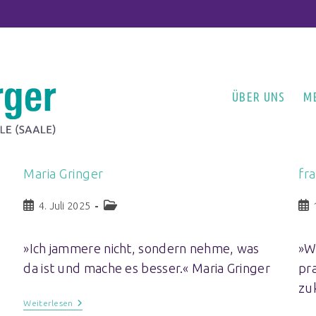
ÜBER UNS
M
Maria Gringer
fr
4. Juli 2025
»Ich jammere nicht, sondern nehme, was
»W
da ist und mache es besser.« Maria Gringer
pr
zu
Weiterlesen