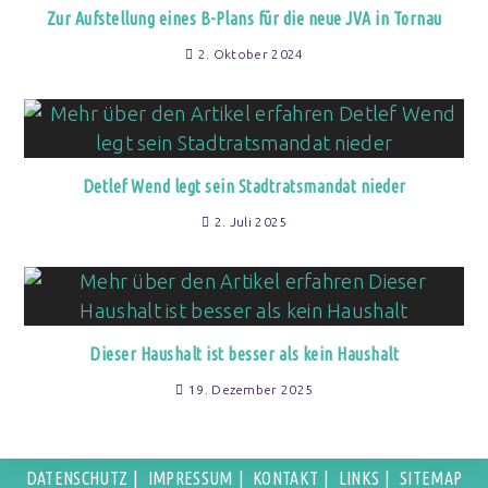
Zur Aufstellung eines B-Plans für die neue JVA in Tornau
2. Oktober 2024
Detlef Wend legt sein Stadtratsmandat nieder
2. Juli 2025
Dieser Haushalt ist besser als kein Haushalt
19. Dezember 2025
DATENSCHUTZ
IMPRESSUM
KONTAKT
LINKS
SITEMAP